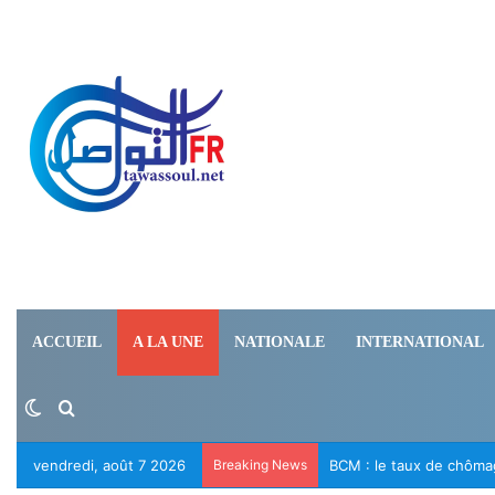
ACCUEIL
A LA UNE
NATIONALE
INTERNATIONAL
Switch skin
Rechercher
vendredi, août 7 2026
Breaking News
Le RFD appelle à la lib