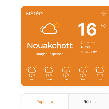
MÉTÉO
16
℃
Nouakchott
18º - 11º
65%
0.89 km/h
Nuages Dispersés
15
17
12
12
14
℃
℃
℃
℃
℃
ven
sam
dim
lun
mar
Populaire
Récent