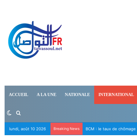
ACCUEIL
A LA UNE
NATIONALE
INTERNATIONAL
Switch skin
Rechercher
lundi, août 10 2026
Breaking News
BCM : le taux de chômage e