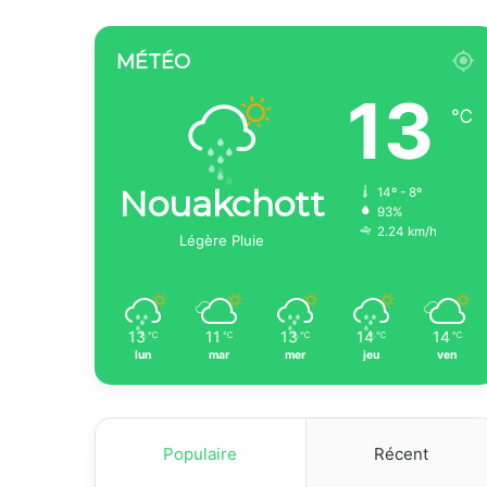
MÉTÉO
13
℃
Nouakchott
14º - 8º
93%
2.24 km/h
Légère Pluie
13
11
13
14
14
℃
℃
℃
℃
℃
lun
mar
mer
jeu
ven
Populaire
Récent