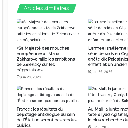
Articles similaires
«Sa Majesté des mouches
L’armée israélienn
européennes» : Maria
série de raids en Cis
Zakharova raille les ambitions
arrête dix Palestini
de Zelensky sur les
enfant et un ancie
négociations
juin 26, 2026
juin 26, 2026
France : les résultats du
Au Mali, la junte met
dépistage antidrogue au sein
tête d’Iyad Ag Ghal
de l’État ne seront pas rendus
le plus recherché d
publics
juin 6, 2026