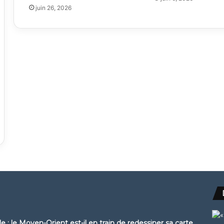
juin 26, 2026
: le Moyen-Orient est-il en train de redessiner sa carte