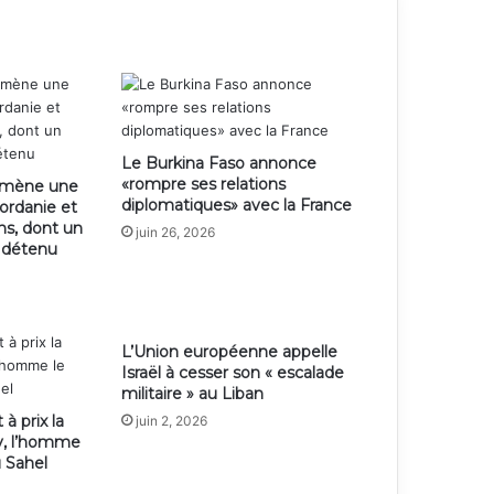
Le Burkina Faso annonce
«rompre ses relations
e mène une
diplomatiques» avec la France
jordanie et
ens, dont un
juin 26, 2026
n détenu
L’Union européenne appelle
Israël à cesser son « escalade
militaire » au Liban
 à prix la
juin 2, 2026
y, l’homme
u Sahel