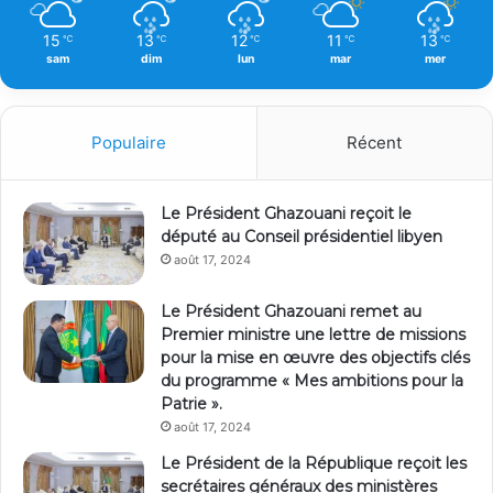
15
13
12
11
13
℃
℃
℃
℃
℃
sam
dim
lun
mar
mer
Populaire
Récent
Le Président Ghazouani reçoit le
député au Conseil présidentiel libyen
août 17, 2024
Le Président Ghazouani remet au
Premier ministre une lettre de missions
pour la mise en œuvre des objectifs clés
du programme « Mes ambitions pour la
Patrie ».
août 17, 2024
Le Président de la République reçoit les
secrétaires généraux des ministères