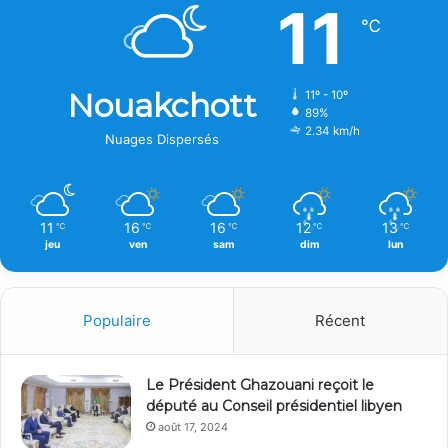
11
℃
Nouakchott
11º - 10º
89%
2.34 km/h
Nuages Dispersés
11
16
16
12
13
℃
℃
℃
℃
℃
jeu
ven
sam
dim
lun
Populaire
Récent
Le Président Ghazouani reçoit le
député au Conseil présidentiel libyen
août 17, 2024