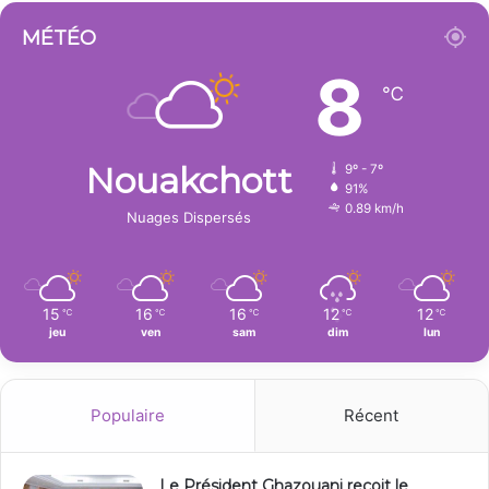
MÉTÉO
8
℃
Nouakchott
9º - 7º
91%
0.89 km/h
Nuages Dispersés
15
16
16
12
12
℃
℃
℃
℃
℃
jeu
ven
sam
dim
lun
Populaire
Récent
Le Président Ghazouani reçoit le