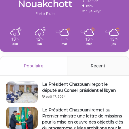
Nouakchott
14º - 8º
85%
1.34 km/h
Forte Pluie
13
12
11
13
13
℃
℃
℃
℃
℃
dim
lun
mar
mer
jeu
Populaire
Récent
Le Président Ghazouani reçoit le
député au Conseil présidentiel libyen
août 17, 2024
Le Président Ghazouani remet au
Premier ministre une lettre de missions
pour la mise en œuvre des objectifs clés
du programme « Mes ambitions pour la