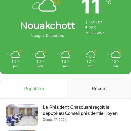
11
℃
Nouakchott
14º - 11º
75%
1.79 km/h
Nuages Dispersés
14
16
16
12
12
℃
℃
℃
℃
℃
jeu
ven
sam
dim
lun
Populaire
Récent
Le Président Ghazouani reçoit le
député au Conseil présidentiel libyen
août 17, 2024