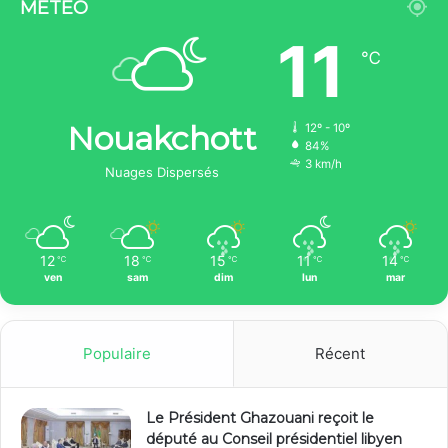
MÉTÉO
11
℃
Nouakchott
12º - 10º
84%
3 km/h
Nuages Dispersés
12
18
15
11
14
℃
℃
℃
℃
℃
ven
sam
dim
lun
mar
Populaire
Récent
Le Président Ghazouani reçoit le
député au Conseil présidentiel libyen