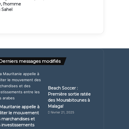
y, l’homme
u Sahel
Derniers messages modifiés
Beach Soccer :
Première sortie ratée
des Mourabitounes à
Malaga!
Mauritanie appelle à
iliter le mouvement
février 21, 2025
 marchandises et
 investissements