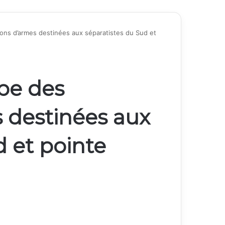
ons d’armes destinées aux séparatistes du Sud et
pe des
 destinées aux
d et pointe