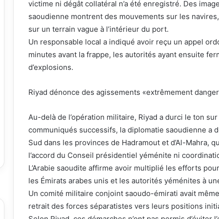
victime ni dégât collatéral n’a été enregistré. Des ima
saoudienne montrent des mouvements sur les navires, 
sur un terrain vague à l’intérieur du port.
Un responsable local a indiqué avoir reçu un appel ord
minutes avant la frappe, les autorités ayant ensuite fe
d’explosions.
Riyad dénonce des agissements «extrêmement danger
Au-delà de l’opération militaire, Riyad a durci le ton s
communiqués successifs, la diplomatie saoudienne a dé
Sud dans les provinces de Hadramout et d’Al-Mahra, qua
l’accord du Conseil présidentiel yéménite ni coordinatio
L’Arabie saoudite affirme avoir multiplié les efforts pour
les Émirats arabes unis et les autorités yéménites à une
Un comité militaire conjoint saoudo-émirati avait même
retrait des forces séparatistes vers leurs positions initi
Selon Riyad, ces démarches n’ont pas permis d’éviter l’