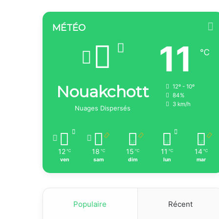
MÉTÉO
11
℃
Nouakchott
12º - 10º
84%
3 km/h
Nuages Dispersés
12
18
15
11
14
℃
℃
℃
℃
℃
ven
sam
dim
lun
mar
Populaire
Récent