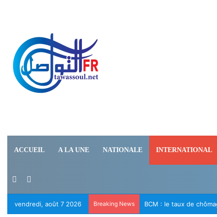
ACCUEIL
A LA UNE
NATIONALE
INTERNATIONAL
Switch skin
Rechercher
vendredi, août 7 2026
Breaking News
Le RFD appelle à la lib