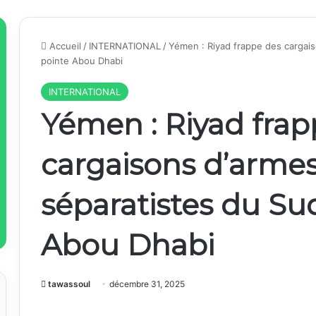
Accueil
/
INTERNATIONAL
/
Yémen : Riyad frappe des cargais
pointe Abou Dhabi
INTERNATIONAL
Yémen : Riyad frap
cargaisons d’armes
séparatistes du Su
Abou Dhabi
tawassoul
décembre 31, 2025