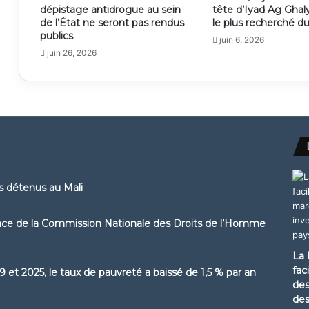
dépistage antidrogue au sein
tête d’Iyad Ag Ghal
de l’État ne seront pas rendus
le plus recherché d
publics
juin 6, 2026
juin 26, 2026
ns détenus au Mali
ence de la Commission Nationale des Droits de l’Homme
La 
fac
 et 2025, le taux de pauvreté a baissé de 1,5 % par an
des
des