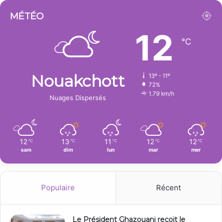
MÉTÉO
12
℃
Nouakchott
13º - 11º
72%
1.79 km/h
Nuages Dispersés
12
13
11
12
12
℃
℃
℃
℃
℃
sam
dim
lun
mar
mer
Populaire
Récent
Le Président Ghazouani reçoit le