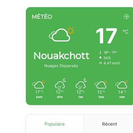
MÉTÉO
17
℃
Nouakchott
18º - 11º
54%
4.47 km/h
Nuages Dispersés
17
12
12
12
14
℃
℃
℃
℃
℃
sam
dim
lun
mar
mer
Populaire
Récent