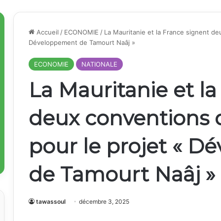
Accueil
/
ECONOMIE
/
La Mauritanie et la France signent de
Développement de Tamourt Naâj »
ECONOMIE
NATIONALE
La Mauritanie et l
deux conventions 
pour le projet « 
de Tamourt Naâj »
tawassoul
décembre 3, 2025