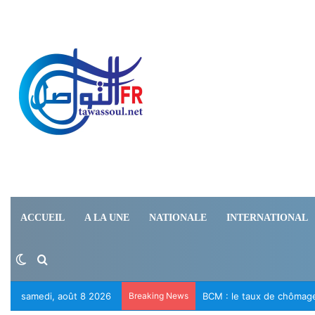
ACCUEIL
A LA UNE
NATIONALE
INTERNATIONAL
Switch skin
Rechercher
samedi, août 8 2026
Breaking News
Le RFD appelle à la libér