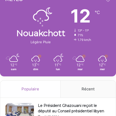
12
℃
Nouakchott
13º - 11º
71%
1.79 km/h
Légère Pluie
12
13
11
12
12
℃
℃
℃
℃
℃
sam
dim
lun
mar
mer
Populaire
Récent
Le Président Ghazouani reçoit le
député au Conseil présidentiel libyen