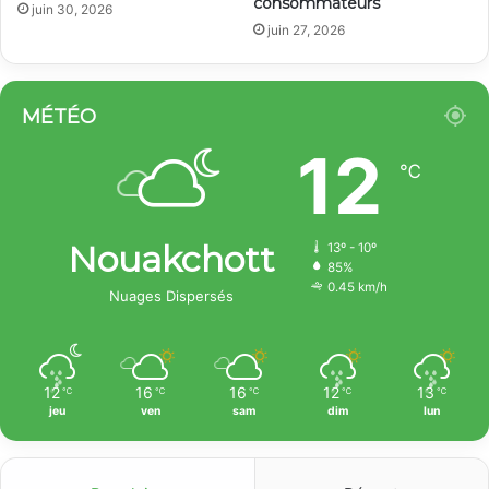
consommateurs
juin 30, 2026
juin 27, 2026
MÉTÉO
12
℃
Nouakchott
13º - 10º
85%
0.45 km/h
Nuages Dispersés
12
16
16
12
13
℃
℃
℃
℃
℃
jeu
ven
sam
dim
lun