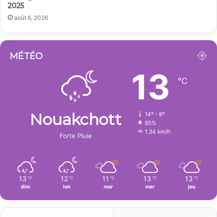
2025
août 6, 2026
MÉTÉO
13
℃
Nouakchott
14º - 8º
85%
1.34 km/h
Forte Pluie
13
12
11
13
13
℃
℃
℃
℃
℃
dim
lun
mar
mer
jeu