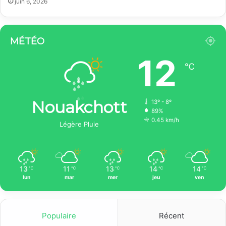
juin 6, 2026
MÉTÉO
12
℃
Nouakchott
13º - 8º
89%
0.45 km/h
Légère Pluie
13
11
13
14
14
℃
℃
℃
℃
℃
lun
mar
mer
jeu
ven
Populaire
Récent