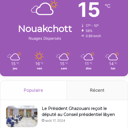
15
℃
Nouakchott
17º - 10º
58%
0.89 km/h
Nuages Dispersés
15
16
15
11
14
℃
℃
℃
℃
℃
jeu
ven
sam
dim
lun
Populaire
Récent
Le Président Ghazouani reçoit le
député au Conseil présidentiel libyen
août 17, 2024