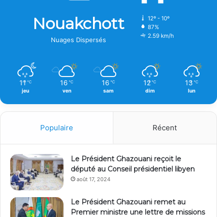
Nouakchott
12º - 10º
87%
2.59 km/h
Nuages Dispersés
11
16
16
12
13
℃
℃
℃
℃
℃
jeu
ven
sam
dim
lun
Populaire
Récent
Le Président Ghazouani reçoit le
député au Conseil présidentiel libyen
août 17, 2024
Le Président Ghazouani remet au
Premier ministre une lettre de missions