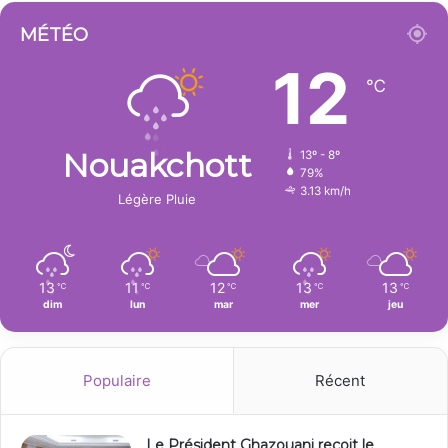
MÉTÉO
12
℃
Nouakchott
13º - 8º
79%
3.13 km/h
Légère Pluie
13
11
12
13
13
℃
℃
℃
℃
℃
dim
lun
mar
mer
jeu
Populaire
Récent
Le Président Ghazouani reçoit le