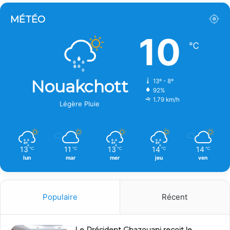
MÉTÉO
10
℃
Nouakchott
13º - 8º
92%
1.79 km/h
Légère Pluie
13
11
13
14
14
℃
℃
℃
℃
℃
lun
mar
mer
jeu
ven
Populaire
Récent