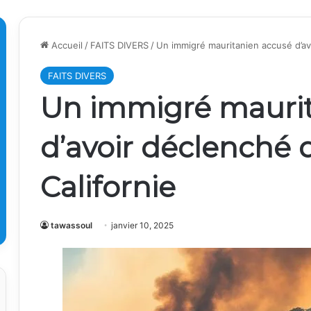
Accueil
/
FAITS DIVERS
/
Un immigré mauritanien accusé d’av
FAITS DIVERS
Un immigré maurit
d’avoir déclenché 
Californie
tawassoul
janvier 10, 2025