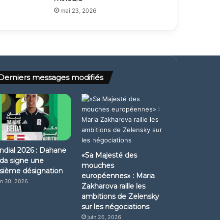
mai 23, 2026
Derniers messages modifiés
dial 2026 : Dahane
«Sa Majesté des
da signe une
mouches
isième désignation
européennes» : Maria
in 30, 2026
Zakharova raille les
ambitions de Zelensky
sur les négociations
juin 26, 2026