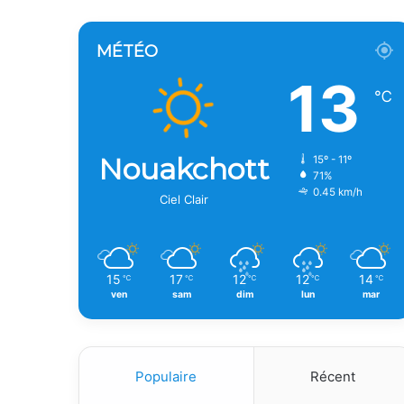
MÉTÉO
13
℃
Nouakchott
15º - 11º
71%
0.45 km/h
Ciel Clair
15
17
12
12
14
℃
℃
℃
℃
℃
ven
sam
dim
lun
mar
Populaire
Récent