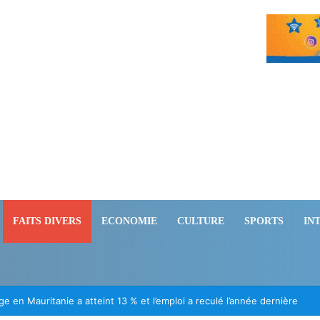
FAITS DIVERS
ECONOMIE
CULTURE
SPORTS
IN
ération des Mauritaniens détenus au Mali