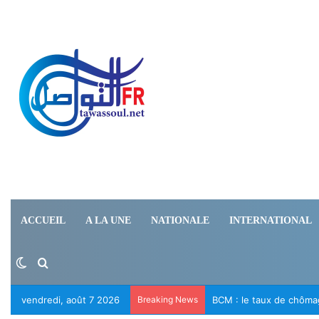
ACCUEIL
A LA UNE
NATIONALE
INTERNATIONAL
Switch skin
Rechercher
vendredi, août 7 2026
Breaking News
Le RFD appelle à la lib