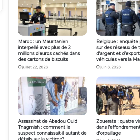
Maroc : un Mauritanien
Belgique : enquête p
interpellé avec plus de 2
sur des réseaux de t
millions d’euros cachés dans
d’argent et d’export
des cartons de biscuits
véhicules vers la Ma
juillet 22, 2026
juin 6, 2026
Assassinat de Abadou Ould
Zouerate : quatre v
Tnagmish : comment le
dans l’effondrement
suspect connaissait-il autant de
d’orpaillage
détails sur la victime?