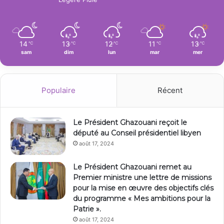
14
13
12
11
13
℃
℃
℃
℃
℃
sam
dim
lun
mar
mer
Populaire
Récent
Le Président Ghazouani reçoit le
député au Conseil présidentiel libyen
août 17, 2024
Le Président Ghazouani remet au
Premier ministre une lettre de missions
pour la mise en œuvre des objectifs clés
du programme « Mes ambitions pour la
Patrie ».
août 17, 2024