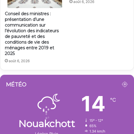
août 6, 2026
Conseil des ministres :
présentation d’une
communication sur
l’évolution des indicateurs
de pauvreté et des
conditions de vie des
ménages entre 2019 et
2025
août 6, 2026
MÉTÉO
14
℃
Nouakchott
15º - 12º
65%
1.34 km/h
Légère Pluie