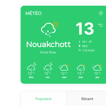
MÉTÉO
13
℃
Nouakchott
14º - 8º
86%
1.34 km/h
Forte Pluie
13
12
12
13
13
℃
℃
℃
℃
℃
dim
lun
mar
mer
jeu
Populaire
Récent