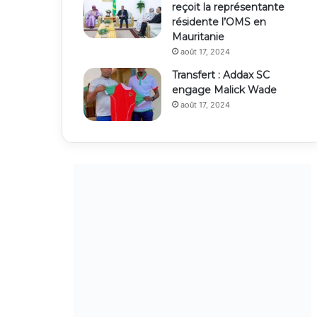
reçoit la représentante
résidente l’OMS en
Mauritanie
août 17, 2024
Transfert : Addax SC
engage Malick Wade
août 17, 2024
Derniers articles
Le RFD appelle à la
El Bekaye Ould