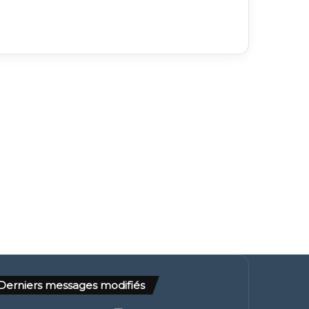
Derniers messages modifiés
ministre de la
ture et de la
mmunication
ntretient à Alger
c le ministre
Lazzarini : La famine à
érien de la
Gaza est le résultat du
mmunication
remplacement de
tobre 19, 2024
notre système par une
institution à motivation