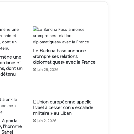
Le Burkina Faso annonce
«rompre ses relations
e mène une
diplomatiques» avec la France
jordanie et
ens, dont un
juin 26, 2026
n détenu
L’Union européenne appelle
Israël à cesser son « escalade
militaire » au Liban
 à prix la
juin 2, 2026
y, l’homme
u Sahel