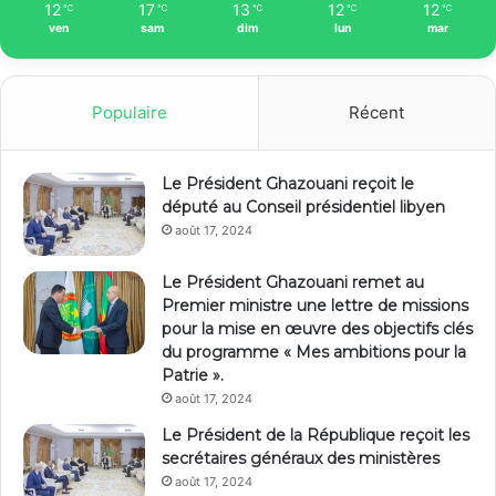
12
17
13
12
12
℃
℃
℃
℃
℃
ven
sam
dim
lun
mar
Populaire
Récent
Le Président Ghazouani reçoit le
député au Conseil présidentiel libyen
août 17, 2024
Le Président Ghazouani remet au
Premier ministre une lettre de missions
pour la mise en œuvre des objectifs clés
du programme « Mes ambitions pour la
Patrie ».
août 17, 2024
Le Président de la République reçoit les
secrétaires généraux des ministères
août 17, 2024