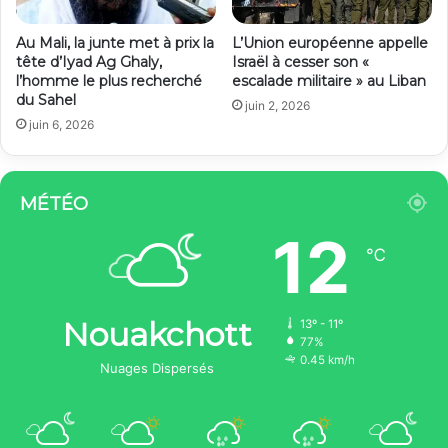
Au Mali, la junte met à prix la
L’Union européenne appelle
tête d’Iyad Ag Ghaly,
Israël à cesser son «
l’homme le plus recherché
escalade militaire » au Liban
du Sahel
juin 2, 2026
juin 6, 2026
MÉTÉO
12
℃
Nouakchott
13º - 11º
77%
0.45 km/h
Nuages Dispersés