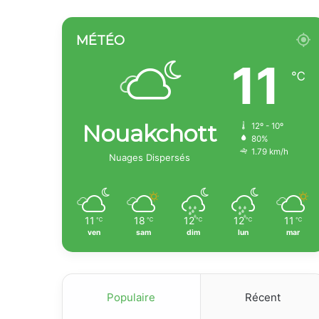
MÉTÉO
11
℃
Nouakchott
12º - 10º
80%
1.79 km/h
Nuages Dispersés
11
18
12
12
11
℃
℃
℃
℃
℃
ven
sam
dim
lun
mar
Populaire
Récent