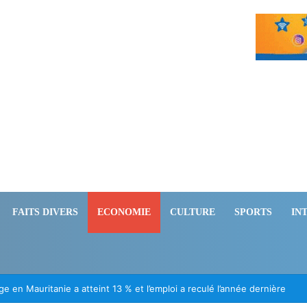
FAITS DIVERS
ECONOMIE
CULTURE
SPORTS
IN
ération des Mauritaniens détenus au Mali