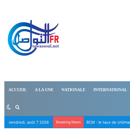
ACCUEIL
A LA UNE
NATIONALE
INTERNATIONAL
Switch skin
Rechercher
vendredi, août 7 2026
Breaking News
Le RFD appelle à la lib