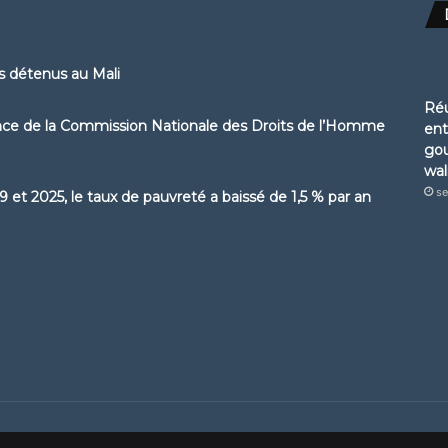
ns détenus au Mali
Réu
ence de la Commission Nationale des Droits de l’Homme
ent
gou
wal
se
 et 2025, le taux de pauvreté a baissé de 1,5 % par an