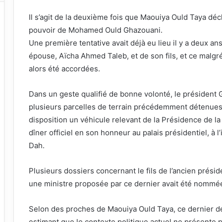
Il s’agit de la deuxième fois que Maouiya Ould Taya décli
pouvoir de Mohamed Ould Ghazouani.
Une première tentative avait déjà eu lieu il y a deux ans
épouse, Aïcha Ahmed Taleb, et de son fils, et ce malgré
alors été accordées.
Dans un geste qualifié de bonne volonté, le président G
plusieurs parcelles de terrain précédemment détenues p
disposition un véhicule relevant de la Présidence de la
dîner officiel en son honneur au palais présidentiel, à 
Dah.
Plusieurs dossiers concernant le fils de l’ancien présid
une ministre proposée par ce dernier avait été nomm
Selon des proches de Maouiya Ould Taya, ce dernier dem
estimant que le contexte politique actuel ne présente 