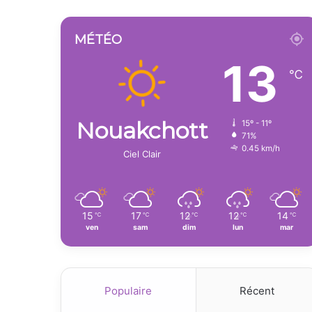
MÉTÉO
13
℃
Nouakchott
15º - 11º
71%
0.45 km/h
Ciel Clair
15
17
12
12
14
℃
℃
℃
℃
℃
ven
sam
dim
lun
mar
Populaire
Récent