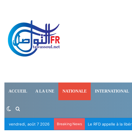
ACCUEIL
A LA UNE
NATIONALE
INTERNATIONAL
Switch skin
Rechercher
vendredi, août 7 2026
Breaking News
Le RFD appelle à la lib