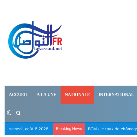
ACCUEIL
A LA UNE
NATIONALE
INTERNATIONAL
Switch skin
Rechercher
samedi, août 8 2026
Breaking News
Le RFD appelle à la libér