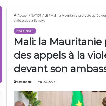
Accueil
/
NATIONALE
/
Mali: la Mauritanie proteste après de
ambassade à Bamako
NATIONALE
Mali: la Mauritanie
des appels à la vio
devant son ambas
tawassoul
mai 23, 2026