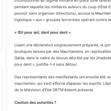
inconditionnel au régime militaire en place (une référen
pendant laquelle les militaires auteurs du coup d’État d’
pouvoir sans organiser d’élections), accuse la Mauritan
logistique » aux « groupes terroristes opérant contre le
« Œil pour œil, dent pour dent »
Lisant une déclaration soigneusement préparée, le porte
boutiques tenues par des Mauritaniens, en représailles 
Qaïda, dans le cadre du blocus décrété par les jihadiste
pour dent », justifie-t-il sans détour.
Des représentants des manifestants ont ensuite été reç
mauritanien, qui s’est efforcé d’apaiser les esprits. L’é
de la télévision d’État ORTM étaient présents.
Caution des autorités ?