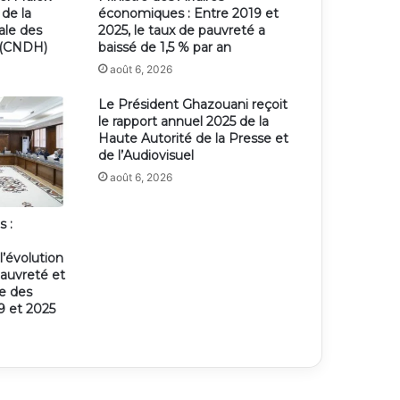
 de la
économiques : Entre 2019 et
ale des
2025, le taux de pauvreté a
 (CNDH)
baissé de 1,5 % par an
août 6, 2026
Le Président Ghazouani reçoit
le rapport annuel 2025 de la
Haute Autorité de la Presse et
de l’Audiovisuel
août 6, 2026
s :
’évolution
pauvreté et
ie des
 et 2025