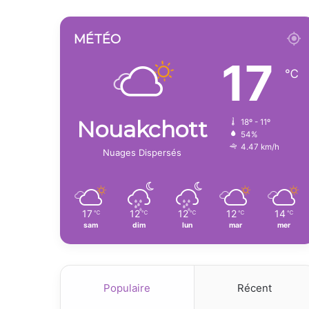
MÉTÉO
17
℃
Nouakchott
18º - 11º
54%
4.47 km/h
Nuages Dispersés
17
12
12
12
14
℃
℃
℃
℃
℃
sam
dim
lun
mar
mer
Populaire
Récent