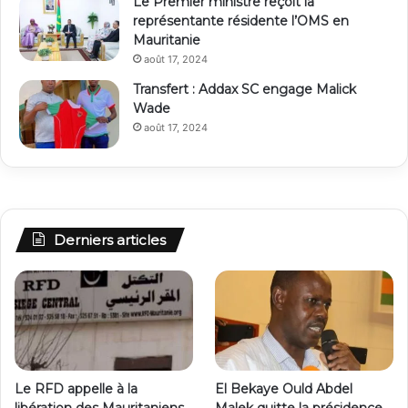
Le Premier ministre reçoit la
représentante résidente l’OMS en
Mauritanie
août 17, 2024
Transfert : Addax SC engage Malick
Wade
août 17, 2024
Derniers articles
Le RFD appelle à la
El Bekaye Ould Abdel
libération des Mauritaniens
Malek quitte la présidence