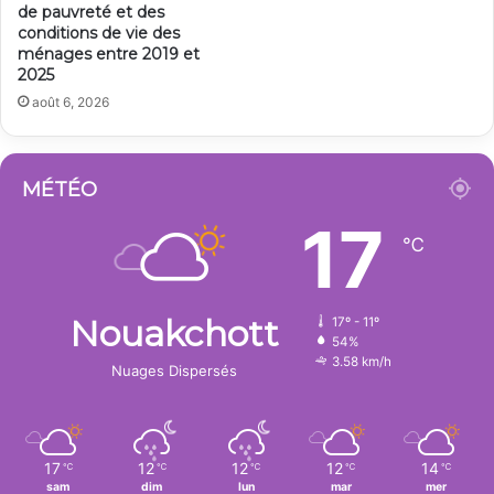
de pauvreté et des
conditions de vie des
ménages entre 2019 et
2025
août 6, 2026
MÉTÉO
17
℃
Nouakchott
17º - 11º
54%
3.58 km/h
Nuages Dispersés
17
12
12
12
14
℃
℃
℃
℃
℃
sam
dim
lun
mar
mer