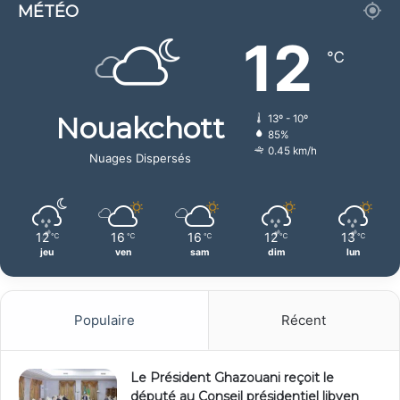
MÉTÉO
12
℃
Nouakchott
13º - 10º
85%
0.45 km/h
Nuages Dispersés
12
16
16
12
13
℃
℃
℃
℃
℃
jeu
ven
sam
dim
lun
Populaire
Récent
Le Président Ghazouani reçoit le
député au Conseil présidentiel libyen