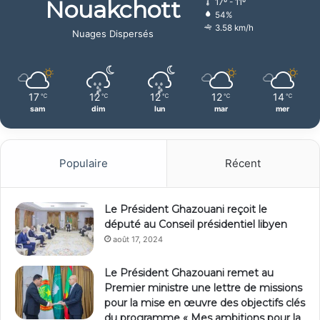
Nouakchott
17º - 11º
54%
3.58 km/h
Nuages Dispersés
17
12
12
12
14
℃
℃
℃
℃
℃
sam
dim
lun
mar
mer
Populaire
Récent
Le Président Ghazouani reçoit le
député au Conseil présidentiel libyen
août 17, 2024
Le Président Ghazouani remet au
Premier ministre une lettre de missions
pour la mise en œuvre des objectifs clés
du programme « Mes ambitions pour la