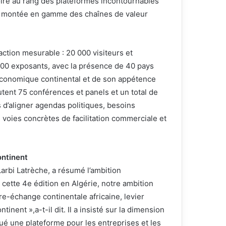
Foire au rang des plateformes incontournables
t la montée en gamme des chaînes de valeur
raction mesurable : 20 000 visiteurs et
2 000 exposants, avec la présence de 40 pays
u économique continental et de son appétence
tent 75 conférences et panels et un total de
d’aligner agendas politiques, besoins
s voies concrètes de facilitation commerciale et
ontinent
arbi Latrèche, a résumé l’ambition
t cette 4e édition en Algérie, notre ambition
bre-échange continentale africaine, levier
nent »,a-t-il dit. Il a insisté sur la dimension
tué une plateforme pour les entreprises et les