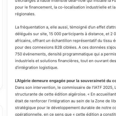
d’échanges à haute intensité deal-flow qui installe la 
pour le financement, la co-localisation industrielle e
régionales.
La fréquentation a, elle aussi, témoigné d’un effet d’att
délégués sur site, 15 000 participants à distance, et 
africains, offrant un échantillon représentatif du tiss
pour des connexions B2B ciblées. A ces données s’ajou
750 événements, densité programmatique qui a permis 
industriels et solutions financières, tout en ouvrant de
d’intégration logistique.
L’Algérie demeure engagée pour la souveraineté du c
Dans son intervention, le commissaire de l’IATF 2025, L
structurante de cette édition algéroise. « En accueillan
était de renforcer l’intégration au sein de la Zone de li
stratégique pour le développement durable de notre conti
opérationnelle, en ce sens que « cette édition a consti