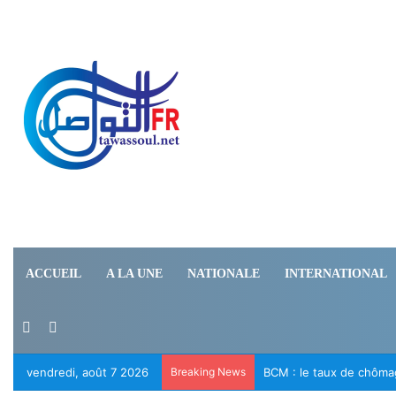
ACCUEIL
A LA UNE
NATIONALE
INTERNATIONAL
Switch skin
Rechercher
vendredi, août 7 2026
Breaking News
Le RFD appelle à la lib