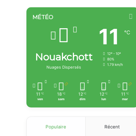
MÉTÉO
11
℃
Nouakchott
12º - 10º
80%
1.79 km/h
Nuages Dispersés
11
18
12
12
11
℃
℃
℃
℃
℃
ven
sam
dim
lun
mar
Populaire
Récent