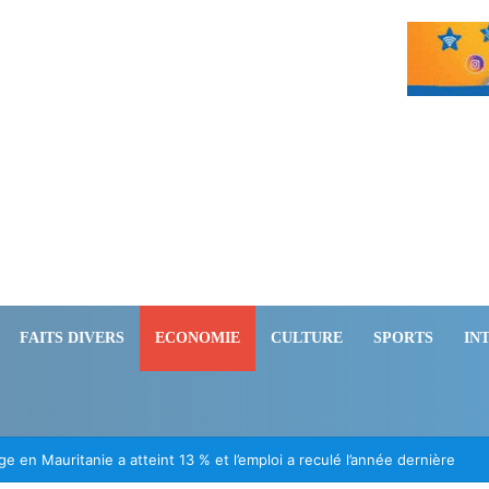
FAITS DIVERS
ECONOMIE
CULTURE
SPORTS
IN
ération des Mauritaniens détenus au Mali