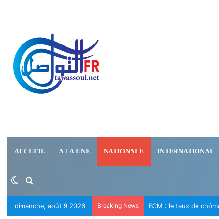
ACCUEIL
A LA UNE
NATIONALE
INTERNATIONAL
Switch skin
Rechercher
dimanche, août 9 2026
Breaking News
Le RFD appelle à la li