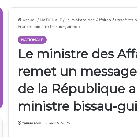
Accueil
/
NATIONALE
/
Le ministre des Affaires étrangères
Premier ministre bissau-guinéen
NATIONALE
Le ministre des Aff
remet un message 
de la République 
ministre bissau-gu
tawassoul
avril 9, 2025