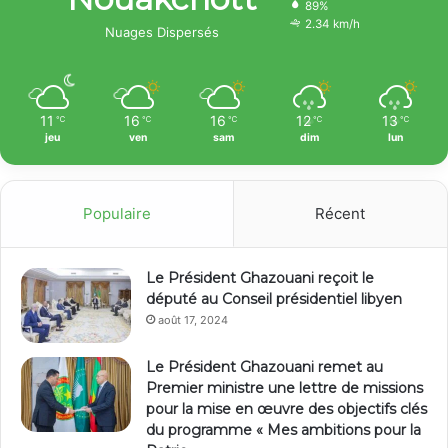
89%
2.34 km/h
Nuages Dispersés
11
16
16
12
13
℃
℃
℃
℃
℃
jeu
ven
sam
dim
lun
Populaire
Récent
Le Président Ghazouani reçoit le
député au Conseil présidentiel libyen
août 17, 2024
Le Président Ghazouani remet au
Premier ministre une lettre de missions
pour la mise en œuvre des objectifs clés
du programme « Mes ambitions pour la