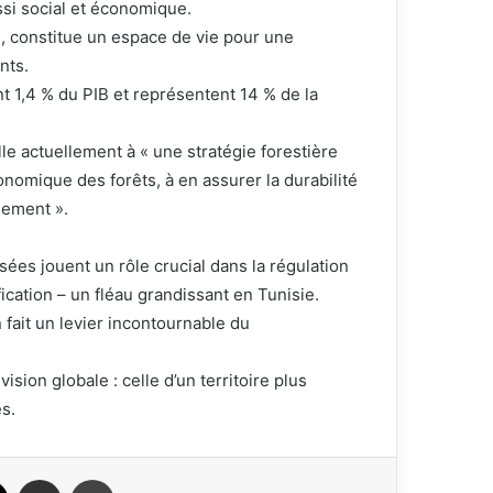
ssi social et économique.
res, constitue un espace de vie pour une
nts.
t 1,4 % du PIB et représentent 14 % de la
lle actuellement à « une stratégie forestière
conomique des forêts, à en assurer la durabilité
nement ».
es jouent un rôle crucial dans la régulation
ification – un fléau grandissant en Tunisie.
n fait un levier incontournable du
sion globale : celle d’un territoire plus
s.
ook
X
Partager par email
Imprimer