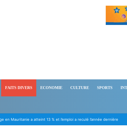
FAITS DIVERS
ECONOMIE
CULTURE
SPORTS
IN
ération des Mauritaniens détenus au Mali