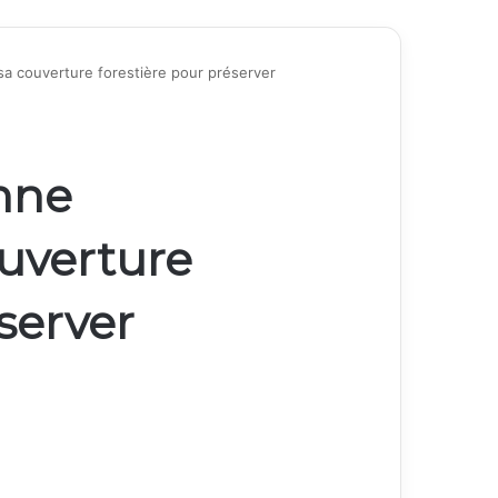
sa couverture forestière pour préserver
nne
uverture
server