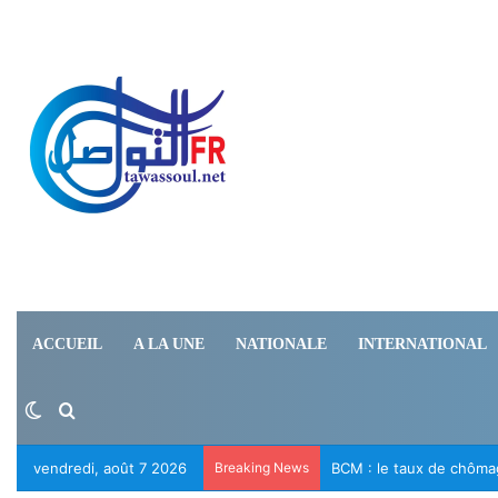
ACCUEIL
A LA UNE
NATIONALE
INTERNATIONAL
Switch skin
Rechercher
vendredi, août 7 2026
Breaking News
Le RFD appelle à la lib