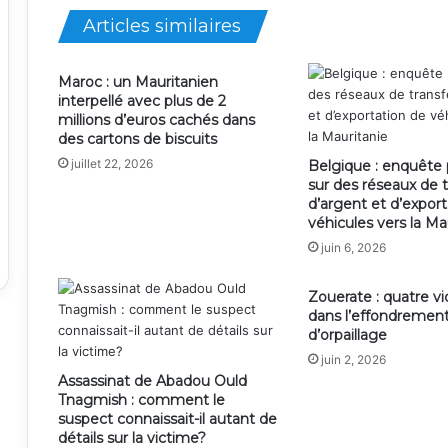
Articles similaires
Maroc : un Mauritanien
interpellé avec plus de 2
millions d’euros cachés dans
des cartons de biscuits
juillet 22, 2026
Belgique : enquête p
sur des réseaux de t
d’argent et d’export
véhicules vers la Ma
juin 6, 2026
Zouerate : quatre v
dans l’effondrement
d’orpaillage
juin 2, 2026
Assassinat de Abadou Ould
Tnagmish : comment le
suspect connaissait-il autant de
détails sur la victime?