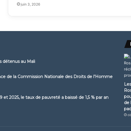
juin 3, 2026
ns détenus au Mali
ence de la Commission Nationale des Droits de l’Homme
Les
Ros
pou
 et 2025, le taux de pauvreté a baissé de 1,5 % par an
de 
pa
dé