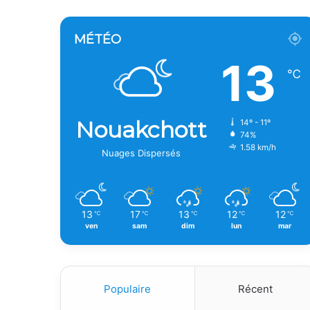
MÉTÉO
13
℃
Nouakchott
14º - 11º
74%
1.58 km/h
Nuages Dispersés
13
17
13
12
12
℃
℃
℃
℃
℃
ven
sam
dim
lun
mar
Populaire
Récent