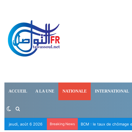
ACCUEIL
A LA UNE
NATIONALE
INTERNATIONAL
Switch skin
Rechercher
jeudi, août 6 2026
Breaking News
Le RFD appelle à la libérat