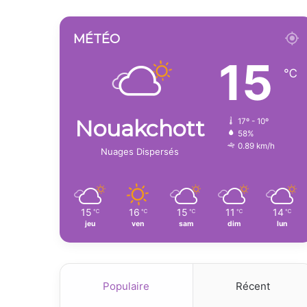
MÉTÉO
15
℃
Nouakchott
17º - 10º
58%
0.89 km/h
Nuages Dispersés
15
16
15
11
14
℃
℃
℃
℃
℃
jeu
ven
sam
dim
lun
Populaire
Récent