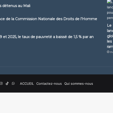
ns détenus au Mali
ence de la Commission Nationale des Droits de l’Homme
Le 
lan
glo
 et 2025, le taux de pauvreté a baissé de 1,5 % par an
les
ra
ma
ouTube
Instagram
TikTok
WhatsApp
ACCUEIL
Contactez-nous
Qui sommes-nous