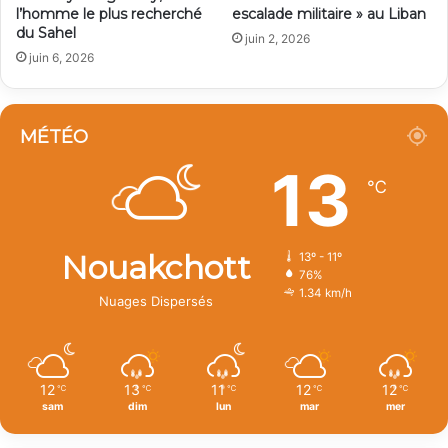
l’homme le plus recherché
escalade militaire » au Liban
du Sahel
juin 2, 2026
juin 6, 2026
MÉTÉO
13
℃
Nouakchott
13º - 11º
76%
1.34 km/h
Nuages Dispersés
12
13
11
12
12
℃
℃
℃
℃
℃
sam
dim
lun
mar
mer