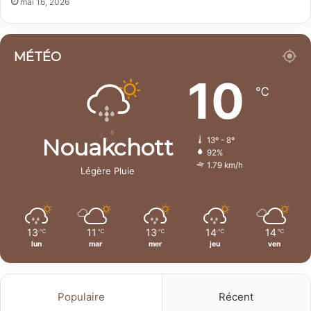
mai 16, 2026
MÉTÉO
10
℃
Nouakchott
13º - 8º
92%
1.79 km/h
Légère Pluie
13
11
13
14
14
℃
℃
℃
℃
℃
lun
mar
mer
jeu
ven
Populaire
Récent