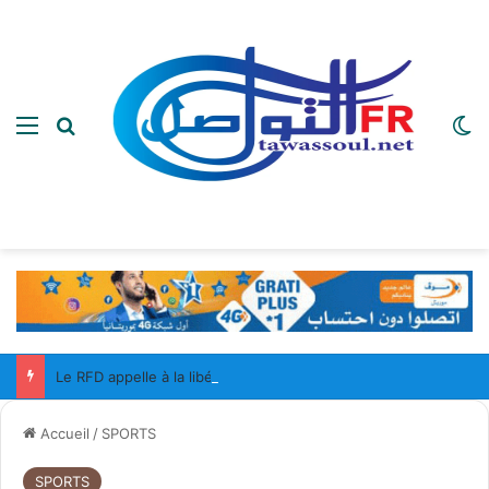
Menu
Rechercher
Sw
Le RFD appelle à la libération des Mauritaniens détenus au Mali
Accueil
/
SPORTS
SPORTS