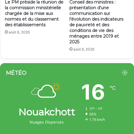
Le PM préside la réunion de
Conseil des ministres :
la commission ministérielle
présentation d’une
chargée de la mise aux
communication sur
normes et du classement
l’évolution des indicateurs
des établissements
de pauvreté et des
conditions de vie des
août 6, 2026
ménages entre 2019 et
2025
août 6, 2026
MÉTÉO
16
℃
Nouakchott
17º - 11º
65%
1.79 km/h
Nuages Dispersés