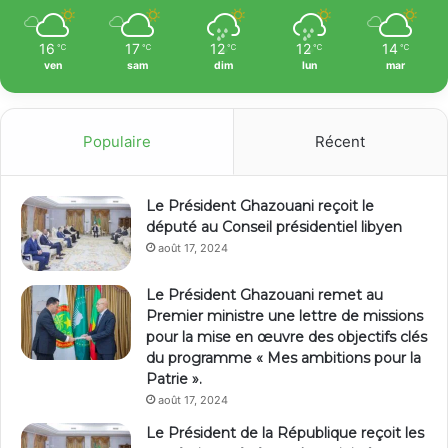
16
17
12
12
14
℃
℃
℃
℃
℃
ven
sam
dim
lun
mar
Populaire
Récent
Le Président Ghazouani reçoit le
député au Conseil présidentiel libyen
août 17, 2024
Le Président Ghazouani remet au
Premier ministre une lettre de missions
pour la mise en œuvre des objectifs clés
du programme « Mes ambitions pour la
Patrie ».
août 17, 2024
Le Président de la République reçoit les