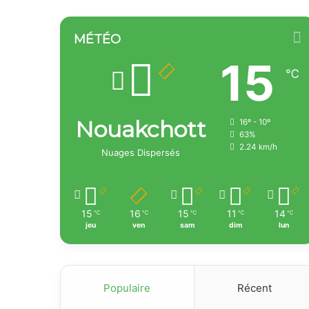
MÉTÉO
15
℃
Nouakchott
16º - 10º
63%
2.24 km/h
Nuages Dispersés
15
16
15
11
14
℃
℃
℃
℃
℃
jeu
ven
sam
dim
lun
Populaire
Récent