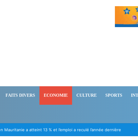
FAITS DIVERS
ECONOMIE
CULTURE
SPORTS
IN
ion des Mauritaniens détenus au Mali