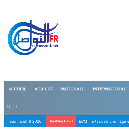
ACCUEIL
A LA UNE
NATIONALE
INTERNATIONAL
Switch skin
Rechercher
jeudi, août 6 2026
Breaking News
Le RFD appelle à la libérat