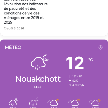
l’évolution des indicateurs
de pauvreté et des
conditions de vie des
ménages entre 2019 et
2025
août 6, 2026
MÉTÉO
12
℃
Nouakchott
13º - 8º
92%
4.9 km/h
Pluie