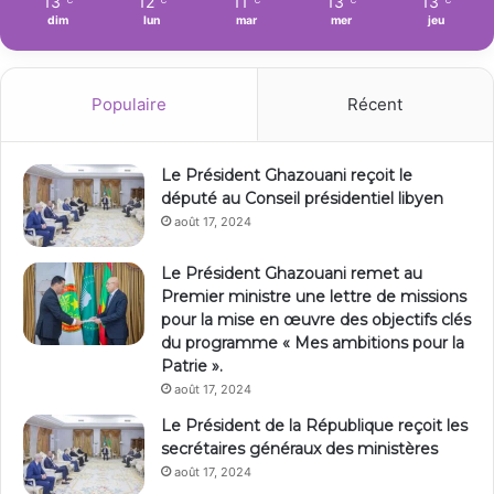
13
12
11
13
13
℃
℃
℃
℃
℃
dim
lun
mar
mer
jeu
Populaire
Récent
Le Président Ghazouani reçoit le
député au Conseil présidentiel libyen
août 17, 2024
Le Président Ghazouani remet au
Premier ministre une lettre de missions
pour la mise en œuvre des objectifs clés
du programme « Mes ambitions pour la
Patrie ».
août 17, 2024
Le Président de la République reçoit les
secrétaires généraux des ministères
août 17, 2024