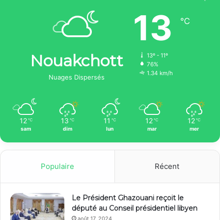
13
℃
Nouakchott
13º - 11º
76%
1.34 km/h
Nuages Dispersés
12
13
11
12
12
℃
℃
℃
℃
℃
sam
dim
lun
mar
mer
Populaire
Récent
Le Président Ghazouani reçoit le
député au Conseil présidentiel libyen
août 17, 2024