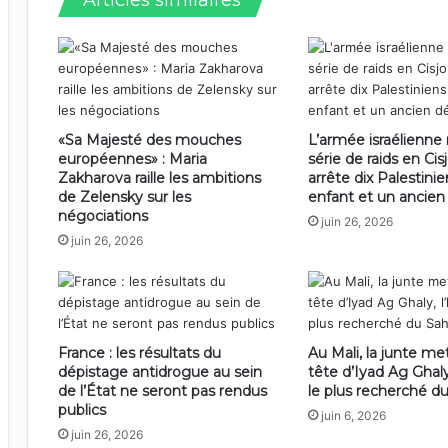
Articles similaires
«Sa Majesté des mouches
L’armée israélienn
européennes» : Maria
série de raids en Cis
Zakharova raille les ambitions
arrête dix Palestini
de Zelensky sur les
enfant et un ancie
négociations
juin 26, 2026
juin 26, 2026
France : les résultats du
Au Mali, la junte met
dépistage antidrogue au sein
tête d’Iyad Ag Ghal
de l’État ne seront pas rendus
le plus recherché d
publics
juin 6, 2026
juin 26, 2026