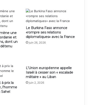
Le Burkina Faso annonce
«rompre ses relations
e mène une
diplomatiques» avec la France
jordanie et
ens, dont un
juin 26, 2026
n détenu
L’Union européenne appelle
Israël à cesser son « escalade
militaire » au Liban
 à prix la
juin 2, 2026
y, l’homme
u Sahel