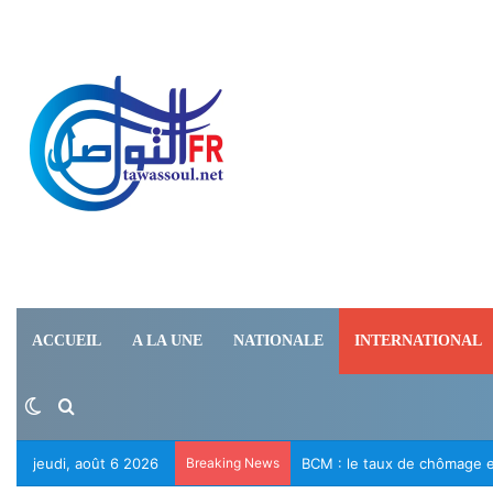
ACCUEIL
A LA UNE
NATIONALE
INTERNATIONAL
Switch skin
Rechercher
jeudi, août 6 2026
Breaking News
BCM : le taux de chômage en