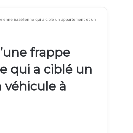
érienne israélienne qui a ciblé un appartement et un
d’une frappe
e qui a ciblé un
 véhicule à