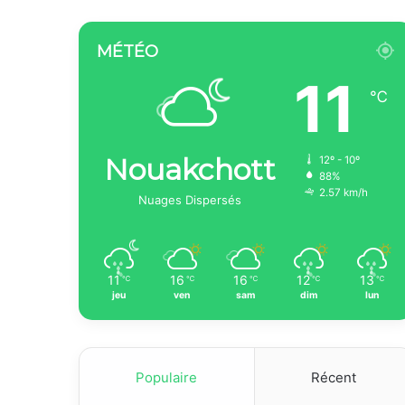
MÉTÉO
11
℃
Nouakchott
12º - 10º
88%
2.57 km/h
Nuages Dispersés
11
16
16
12
13
℃
℃
℃
℃
℃
jeu
ven
sam
dim
lun
Populaire
Récent