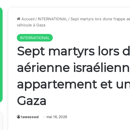
Accueil
/
INTERNATIONAL
/
Sept martyrs lors d’une frappe a
véhicule à Gaza
INTERNATIONAL
Sept martyrs lors 
aérienne israélienn
appartement et un
Gaza
tawassoul
mai 16, 2026