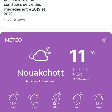
de pauvreté et des
conditions de vie des
ménages entre 2019 et
2025
août 6, 2026
MÉTÉO
11
℃
Nouakchott
12º - 10º
80%
1.34 km/h
Nuages Dispersés
11
18
12
12
11
℃
℃
℃
℃
℃
ven
sam
dim
lun
mar