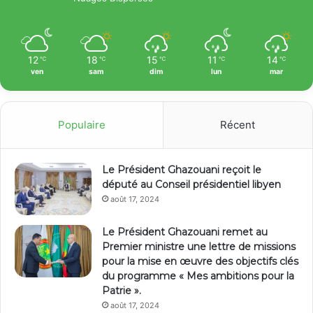
12
18
15
11
14
℃
℃
℃
℃
℃
ven
sam
dim
lun
mar
Populaire
Récent
Le Président Ghazouani reçoit le
député au Conseil présidentiel libyen
août 17, 2024
Le Président Ghazouani remet au
Premier ministre une lettre de missions
pour la mise en œuvre des objectifs clés
du programme « Mes ambitions pour la
Patrie ».
août 17, 2024