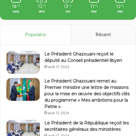
18
12
12
11
12
℃
℃
℃
℃
℃
sam
dim
lun
mar
mer
Populaire
Récent
Le Président Ghazouani reçoit le
député au Conseil présidentiel libyen
août 17, 2024
Le Président Ghazouani remet au
Premier ministre une lettre de missions
pour la mise en œuvre des objectifs clés
du programme « Mes ambitions pour la
Patrie ».
août 17, 2024
Le Président de la République reçoit les
secrétaires généraux des ministères
août 17, 2024