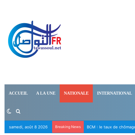
ACCUEIL
A LA UNE
NATIONALE
INTERNATIONAL
Switch skin
Rechercher
samedi, août 8 2026
Breaking News
Le RFD appelle à la libér