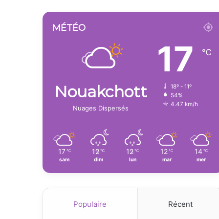
MÉTÉO
17
℃
Nouakchott
18º - 11º
54%
4.47 km/h
Nuages Dispersés
17
12
12
12
14
℃
℃
℃
℃
℃
sam
dim
lun
mar
mer
Populaire
Récent