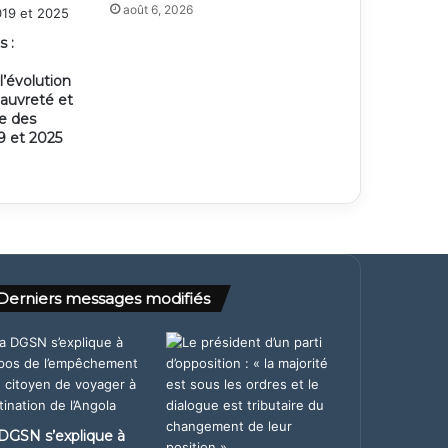
août 6, 2026
s :
’évolution
pauvreté et
ie des
 et 2025
Derniers messages modifiés
DGSN s’explique à