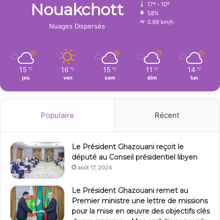
Nouakchott
17º - 10º
58%
0.89 km/h
Nuages Dispersés
15
16
15
11
14
℃
℃
℃
℃
℃
jeu
ven
sam
dim
lun
Populaire
Récent
Le Président Ghazouani reçoit le
député au Conseil présidentiel libyen
août 17, 2024
Le Président Ghazouani remet au
Premier ministre une lettre de missions
pour la mise en œuvre des objectifs clés