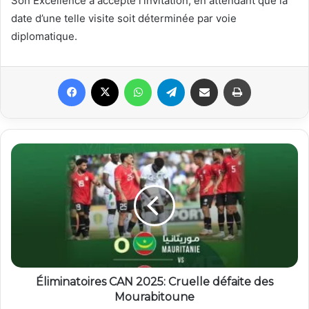
Son Excellence a accepté l’invitation, en attendant que la
date d’une telle visite soit déterminée par voie
diplomatique.
Facebook
X
WhatsApp
Telegram
Partager par email
Imprimer
Éliminatoires CAN 2025: Cruelle défaite des
Mourabitoune