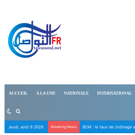
ACCUEIL
A LA UNE
NATIONALE
INTERNATIONAL
Switch skin
Rechercher
jeudi, août 6 2026
Breaking News
Le RFD appelle à la libérat