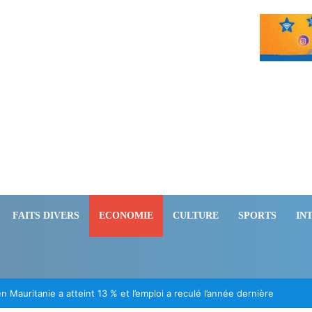
FAITS DIVERS
ECONOMIE
CULTURE
SPORTS
IN
ion des Mauritaniens détenus au Mali