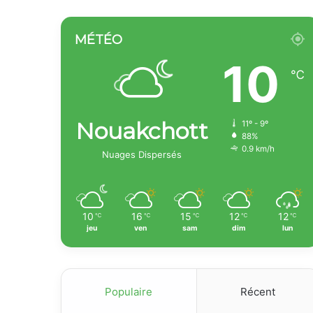
MÉTÉO
10
℃
Nouakchott
11º - 9º
88%
0.9 km/h
Nuages Dispersés
10
16
15
12
12
℃
℃
℃
℃
℃
jeu
ven
sam
dim
lun
Populaire
Récent