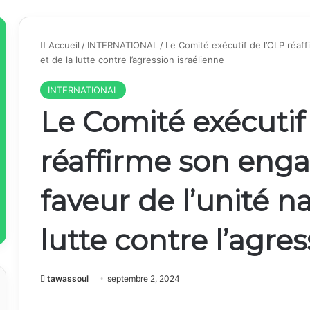
Accueil
/
INTERNATIONAL
/
Le Comité exécutif de l’OLP réaf
et de la lutte contre l’agression israélienne
INTERNATIONAL
Le Comité exécutif
réaffirme son en
faveur de l’unité na
lutte contre l’agres
tawassoul
septembre 2, 2024