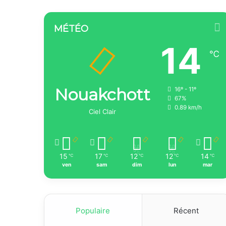
MÉTÉO
14
℃
Nouakchott
16º - 11º
67%
0.89 km/h
Ciel Clair
15
17
12
12
14
℃
℃
℃
℃
℃
ven
sam
dim
lun
mar
Populaire
Récent