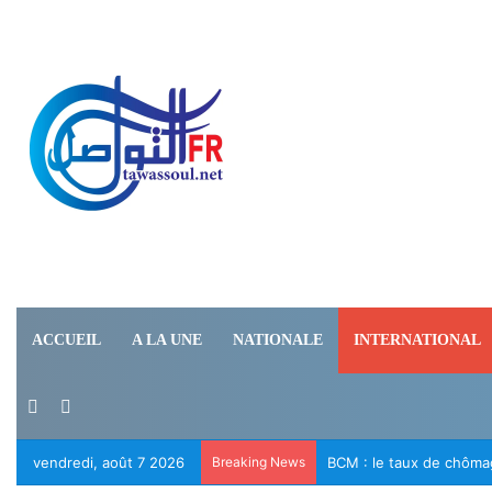
ACCUEIL
A LA UNE
NATIONALE
INTERNATIONAL
Switch skin
Rechercher
vendredi, août 7 2026
Breaking News
Le RFD appelle à la lib