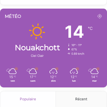
MÉTÉO
14
℃
Nouakchott
16º - 11º
67%
0.89 km/h
Ciel Clair
15
17
12
12
14
℃
℃
℃
℃
℃
ven
sam
dim
lun
mar
Populaire
Récent