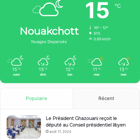
15
℃
Nouakchott
16º - 12º
61%
0.89 km/h
Nuages Dispersés
15
13
12
11
13
℃
℃
℃
℃
℃
sam
dim
lun
mar
mer
Populaire
Récent
Le Président Ghazouani reçoit le
député au Conseil présidentiel libyen
août 17, 2024